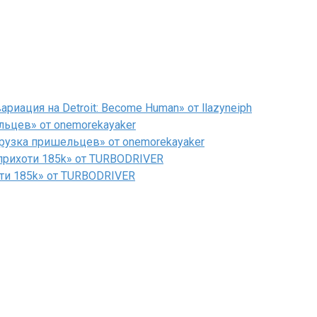
иация на Detroit: Become Human» от llazyneiph
льцев» от onemorekayaker
рузка пришельцев» от onemorekayaker
рихоти 185k» от TURBODRIVER
ти 185k» от TURBODRIVER