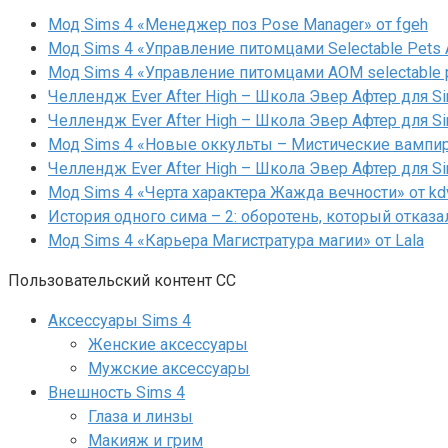
Мод Sims 4 «Менеджер поз Pose Manager» от fgeh
Мод Sims 4 «Управление питомцами Selectable Pets A
Мод Sims 4 «Управление питомцами AOM selectable 
Челлендж Ever After High – Школа Эвер Афтер для Si
Челлендж Ever After High – Школа Эвер Афтер для Si
Мод Sims 4 «Новые оккульты – Мистические вампиры
Челлендж Ever After High – Школа Эвер Афтер для Si
Мод Sims 4 «Черта характера Жажда вечности» от kd
История одного сима – 2: оборотень, который отказа
Мод Sims 4 «Карьера Магистратура магии» от Lala
Пользовательский контент СС
Аксессуары Sims 4
Женские аксессуары
Мужские аксессуары
Внешность Sims 4
Глаза и линзы
Макияж и грим