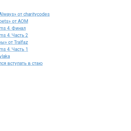
lways» от charitycodes
pets» от AOM
ms 4. Финал
ms 4. Часть 2
» от Tralfaz
ms 4. Часть 1
vlaka
лся вступать в стаю