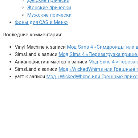
Детские прически
Женские прически
Мужские прически
Фоны для CAS и Меню
Последние комментарии:
Vinyl Machine
к записи
Мод Sims 4 «Симдроиды или вар
SimsLand
к записи
Мод Sims 4 «Перезагрузка прише
Анканофистингмастер
к записи
Мод Sims 4 «Перезаг
SimsLand
к записи
Мод «WickedWhims или Грешные п
yaтт
к записи
Мод «WickedWhims или Грешные прихо