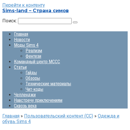
Перейти к контенту
Sims-land – Страна симов
Поиск:
Главная
Новости
Моды Sims 4
Реализм
Фентези
Командный центр MCCC
Статьи
Гайды
Обзоры
Технические материалы
Чит-коды
Челленджи
Навстречу приключениям
Сквозь века
Главная
»
Пользовательский контент (СС)
»
Одежда и
обувь Sims 4