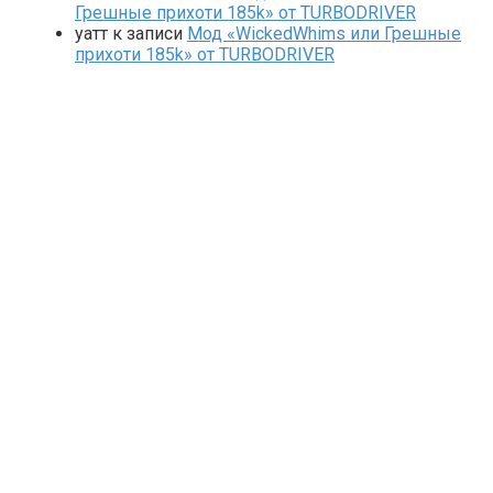
Грешные прихоти 185k» от TURBODRIVER
yaтт
к записи
Мод «WickedWhims или Грешные
прихоти 185k» от TURBODRIVER