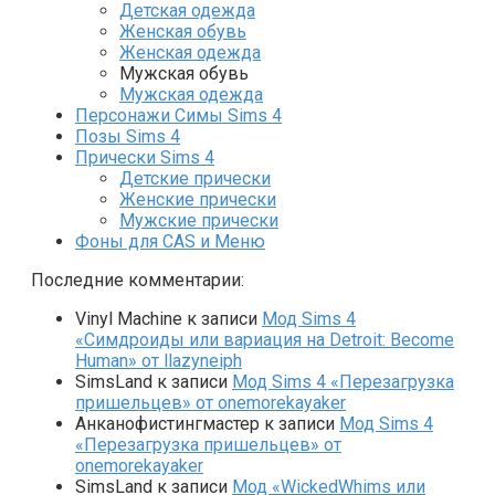
Детская одежда
Женская обувь
Женская одежда
Мужская обувь
Мужская одежда
Персонажи Симы Sims 4
Позы Sims 4
Прически Sims 4
Детские прически
Женские прически
Мужские прически
Фоны для CAS и Меню
Последние комментарии:
Vinyl Machine
к записи
Мод Sims 4
«Симдроиды или вариация на Detroit: Become
Human» от llazyneiph
SimsLand
к записи
Мод Sims 4 «Перезагрузка
пришельцев» от onemorekayaker
Анканофистингмастер
к записи
Мод Sims 4
«Перезагрузка пришельцев» от
onemorekayaker
SimsLand
к записи
Мод «WickedWhims или