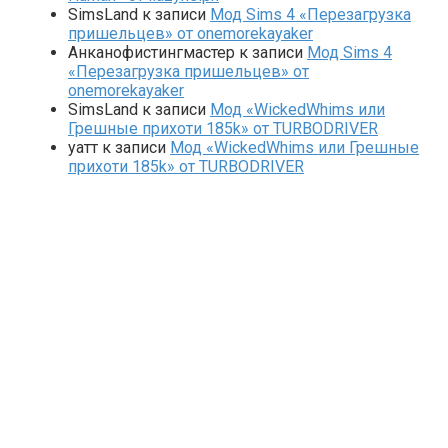
SimsLand
к записи
Мод Sims 4 «Перезагрузка
пришельцев» от onemorekayaker
Анканофистингмастер
к записи
Мод Sims 4
«Перезагрузка пришельцев» от
onemorekayaker
SimsLand
к записи
Мод «WickedWhims или
Грешные прихоти 185k» от TURBODRIVER
yaтт
к записи
Мод «WickedWhims или Грешные
прихоти 185k» от TURBODRIVER