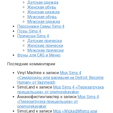
Детская одежда
Женская обувь
Женская одежда
Мужская обувь
Мужская одежда
Персонажи Симы Sims 4
Позы Sims 4
Прически Sims 4
Детские прически
Женские прически
Мужские прически
Фоны для CAS и Меню
Последние комментарии:
Vinyl Machine
к записи
Мод Sims 4
«Симдроиды или вариация на Detroit: Become
Human» от llazyneiph
SimsLand
к записи
Мод Sims 4 «Перезагрузка
пришельцев» от onemorekayaker
Анканофистингмастер
к записи
Мод Sims 4
«Перезагрузка пришельцев» от
onemorekayaker
SimsLand
к записи
Мод «WickedWhims или