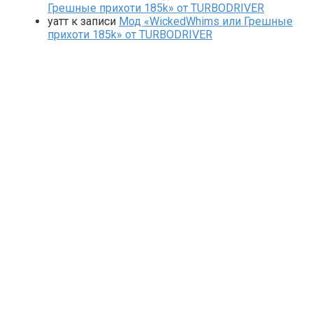
Грешные прихоти 185k» от TURBODRIVER
yaтт
к записи
Мод «WickedWhims или Грешные
прихоти 185k» от TURBODRIVER