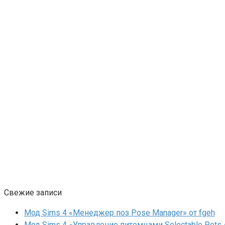
Свежие записи
Мод Sims 4 «Менеджер поз Pose Manager» от fgeh
Мод Sims 4 «Управление питомцами Selectable Pets A