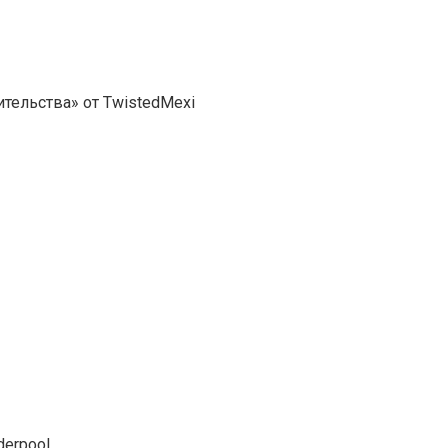
ительства» от TwistedMexi
derpool