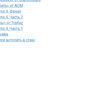
pets» от AOM
ms 4. Финал
ms 4. Часть 2
» от Tralfaz
ms 4. Часть 1
vlaka
лся вступать в стаю