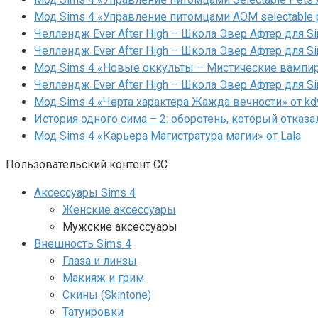
Мод Sims 4 «Управление питомцами AOM selectable 
Челлендж Ever After High – Школа Эвер Афтер для Si
Челлендж Ever After High – Школа Эвер Афтер для Si
Мод Sims 4 «Новые оккульты – Мистические вампиры
Челлендж Ever After High – Школа Эвер Афтер для Si
Мод Sims 4 «Черта характера Жажда вечности» от kd
История одного сима – 2: оборотень, который отказа
Мод Sims 4 «Карьера Магистратура магии» от Lala
Пользовательский контент СС
Аксессуары Sims 4
Женские аксессуары
Мужские аксессуары
Внешность Sims 4
Глаза и линзы
Макияж и грим
Скины (Skintone)
Татуировки