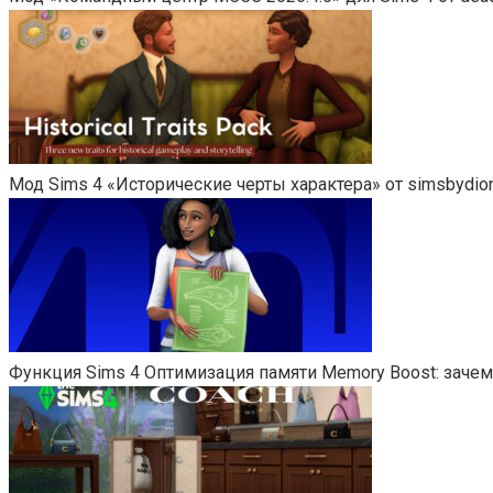
Мод Sims 4 «Исторические черты характера» от simsbydio
Функция Sims 4 Оптимизация памяти Memory Boost: зачем