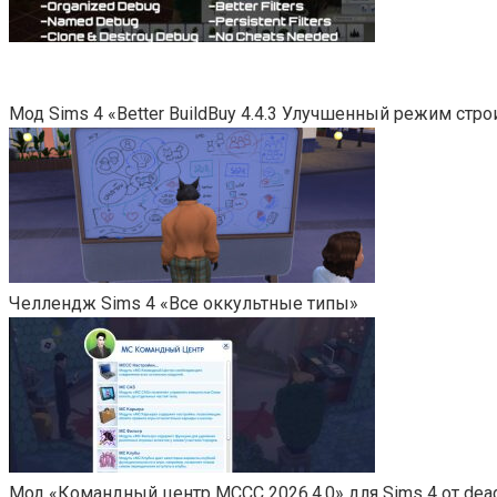
Мод Sims 4 «Better BuildBuy 4.4.3 Улучшенный режим стро
Челлендж Sims 4 «Все оккультные типы»
Мод «Командный центр MCCC 2026.4.0» для Sims 4 от dea