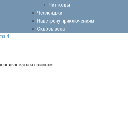
Чит-коды
Челленджи
Навстречу приключениям
Сквозь века
ms 4
оспользоваться поиском.