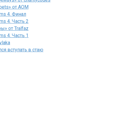
pets» от AOM
ms 4. Финал
ms 4. Часть 2
» от Tralfaz
ms 4. Часть 1
vlaka
лся вступать в стаю