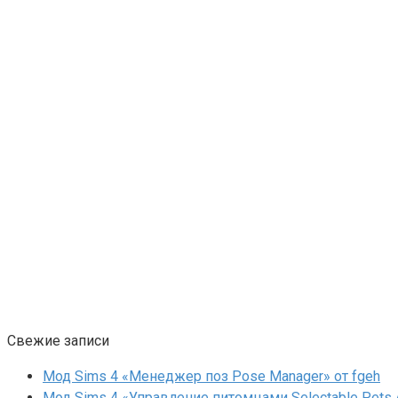
Свежие записи
Мод Sims 4 «Менеджер поз Pose Manager» от fgeh
Мод Sims 4 «Управление питомцами Selectable Pets A