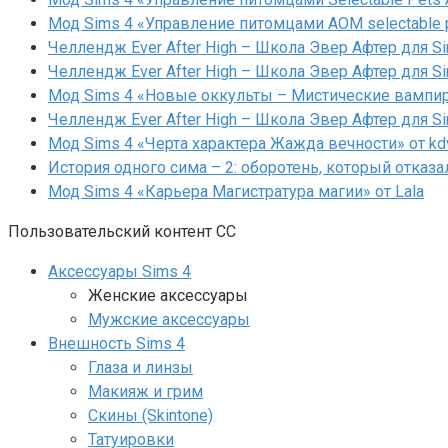
Мод Sims 4 «Управление питомцами AOM selectable 
Челлендж Ever After High – Школа Эвер Афтер для Si
Челлендж Ever After High – Школа Эвер Афтер для Si
Мод Sims 4 «Новые оккульты – Мистические вампиры
Челлендж Ever After High – Школа Эвер Афтер для Si
Мод Sims 4 «Черта характера Жажда вечности» от kd
История одного сима – 2: оборотень, который отказа
Мод Sims 4 «Карьера Магистратура магии» от Lala
Пользовательский контент СС
Аксессуары Sims 4
Женские аксессуары
Мужские аксессуары
Внешность Sims 4
Глаза и линзы
Макияж и грим
Скины (Skintone)
Татуировки