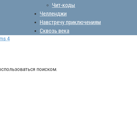
Чит-коды
Челленджи
Навстречу приключениям
Сквозь века
ms 4
оспользоваться поиском.