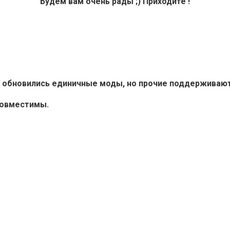
Будем вам очень рады ;) Приходите !
6+ обновились единичные моды, но прочие поддерживают 
совместимы.