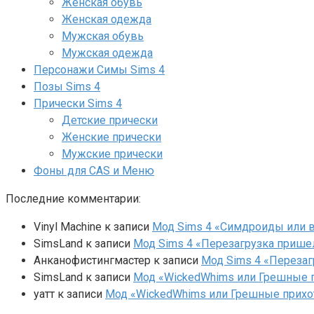
Женская обувь
Женская одежда
Мужская обувь
Мужская одежда
Персонажи Симы Sims 4
Позы Sims 4
Прически Sims 4
Детские прически
Женские прически
Мужские прически
Фоны для CAS и Меню
Последние комментарии:
Vinyl Machine
к записи
Мод Sims 4 «Симдроиды или вар
SimsLand
к записи
Мод Sims 4 «Перезагрузка прише
Анканофистингмастер
к записи
Мод Sims 4 «Перезаг
SimsLand
к записи
Мод «WickedWhims или Грешные п
yaтт
к записи
Мод «WickedWhims или Грешные прихо