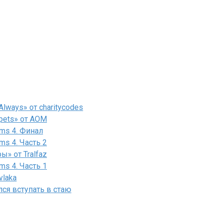
lways» от charitycodes
pets» от AOM
ms 4. Финал
ms 4. Часть 2
» от Tralfaz
ms 4. Часть 1
vlaka
лся вступать в стаю