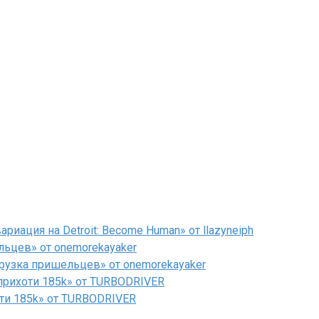
иация на Detroit: Become Human» от llazyneiph
льцев» от onemorekayaker
рузка пришельцев» от onemorekayaker
рихоти 185k» от TURBODRIVER
ти 185k» от TURBODRIVER