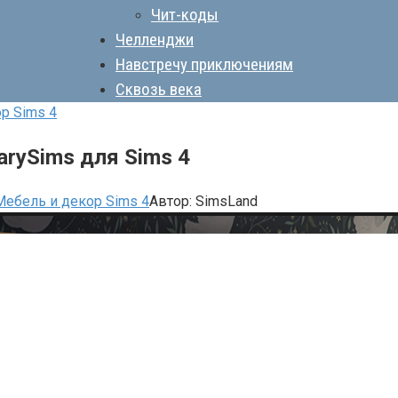
Чит-коды
Челленджи
Навстречу приключениям
Сквозь века
р Sims 4
arySims для Sims 4
Мебель и декор Sims 4
Автор:
SimsLand