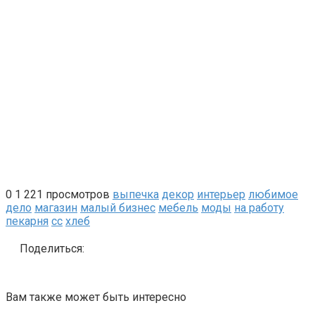
0
1 221 просмотров
выпечка
декор
интерьер
любимое
дело
магазин
малый бизнес
мебель
моды
на работу
пекарня
сс
хлеб
Поделиться:
Вам также может быть интересно