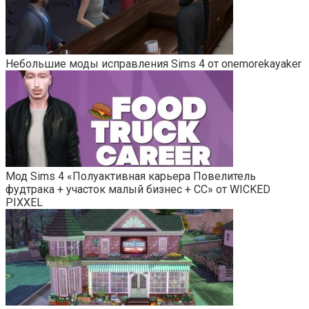
Небольшие моды исправления Sims 4 от onemorekayaker
Мод Sims 4 «Полуактивная карьера Повелитель
фудтрака + участок малый бизнес + СС» от WICKED
PIXXEL