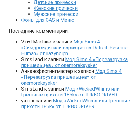
Детские прически
Женские прически
Мужские прически
Фоны для CAS и Меню
Последние комментарии:
Vinyl Machine
к записи
Мод Sims 4
«Симдроиды или вариация на Detroit: Become
Human» от llazyneiph
SimsLand
к записи
Мод Sims 4 «Перезагрузка
пришельцев» от onemorekayaker
Анканофистингмастер
к записи
Мод Sims 4
«Перезагрузка пришельцев» от
onemorekayaker
SimsLand
к записи
Мод «WickedWhims или
Грешные прихоти 185k» от TURBODRIVER
yaтт
к записи
Мод «WickedWhims или Грешные
прихоти 185k» от TURBODRIVER