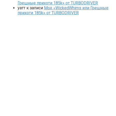
Грешные прихоти 185k» от TURBODRIVER
yaтт
к записи
Мод «WickedWhims или Грешные
прихоти 185k» от TURBODRIVER