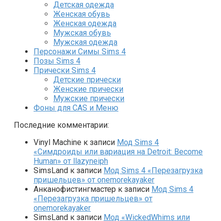
Детская одежда
Женская обувь
Женская одежда
Мужская обувь
Мужская одежда
Персонажи Симы Sims 4
Позы Sims 4
Прически Sims 4
Детские прически
Женские прически
Мужские прически
Фоны для CAS и Меню
Последние комментарии:
Vinyl Machine
к записи
Мод Sims 4
«Симдроиды или вариация на Detroit: Become
Human» от llazyneiph
SimsLand
к записи
Мод Sims 4 «Перезагрузка
пришельцев» от onemorekayaker
Анканофистингмастер
к записи
Мод Sims 4
«Перезагрузка пришельцев» от
onemorekayaker
SimsLand
к записи
Мод «WickedWhims или