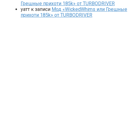
Грешные прихоти 185k» от TURBODRIVER
yaтт
к записи
Мод «WickedWhims или Грешные
прихоти 185k» от TURBODRIVER