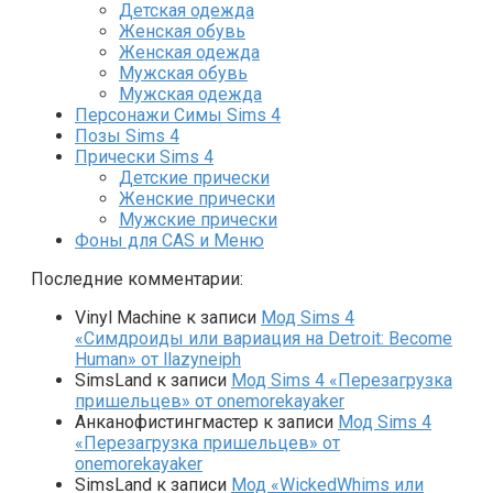
Детская одежда
Женская обувь
Женская одежда
Мужская обувь
Мужская одежда
Персонажи Симы Sims 4
Позы Sims 4
Прически Sims 4
Детские прически
Женские прически
Мужские прически
Фоны для CAS и Меню
Последние комментарии:
Vinyl Machine
к записи
Мод Sims 4
«Симдроиды или вариация на Detroit: Become
Human» от llazyneiph
SimsLand
к записи
Мод Sims 4 «Перезагрузка
пришельцев» от onemorekayaker
Анканофистингмастер
к записи
Мод Sims 4
«Перезагрузка пришельцев» от
onemorekayaker
SimsLand
к записи
Мод «WickedWhims или