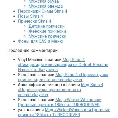
Мужская обувь
Мужская одежда
Персонажи Симы Sims 4
Позы Sims 4
Прически Sims 4
Детские прически
Женские прически
Мужские прически
Фоны для CAS и Меню
Последние комментарии:
Vinyl Machine
к записи
Мод Sims 4
«Симдроиды или вариация на Detroit: Become
Human» от llazyneiph
SimsLand
к записи
Мод Sims 4 «Перезагрузка
пришельцев» от onemorekayaker
Анканофистингмастер
к записи
Мод Sims 4
«Перезагрузка пришельцев» от
onemorekayaker
SimsLand
к записи
Мод «WickedWhims или
Грешные прихоти 185k» от TURBODRIVER
yaтт
к записи
Мод «WickedWhims или Грешные
прихоти 185k» от TURBODRIVER