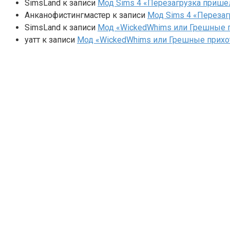
SimsLand
к записи
Мод Sims 4 «Перезагрузка прише
Анканофистингмастер
к записи
Мод Sims 4 «Перезаг
SimsLand
к записи
Мод «WickedWhims или Грешные п
yaтт
к записи
Мод «WickedWhims или Грешные прихо