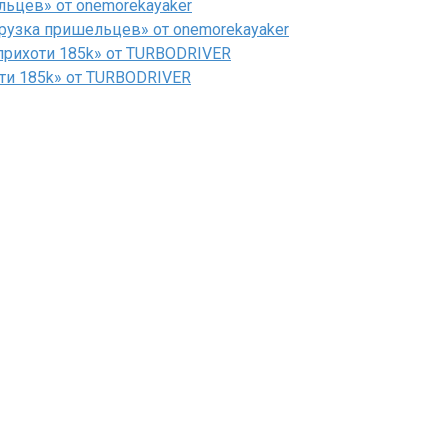
льцев» от onemorekayaker
рузка пришельцев» от onemorekayaker
рихоти 185k» от TURBODRIVER
ти 185k» от TURBODRIVER