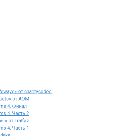
lways» от charitycodes
pets» от AOM
ms 4. Финал
ms 4. Часть 2
» от Tralfaz
ms 4. Часть 1
vlaka