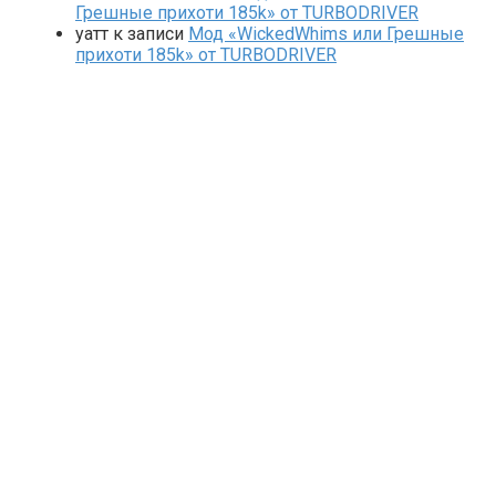
Грешные прихоти 185k» от TURBODRIVER
yaтт
к записи
Мод «WickedWhims или Грешные
прихоти 185k» от TURBODRIVER