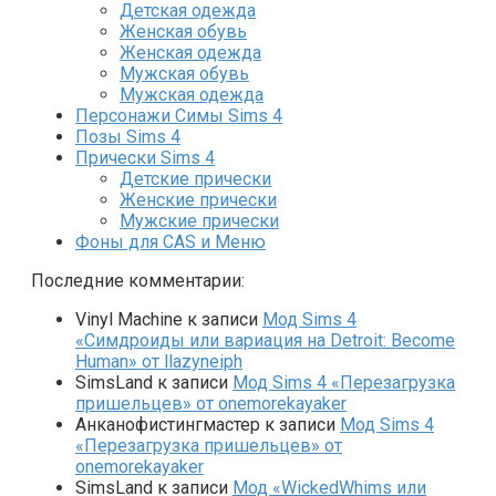
Детская одежда
Женская обувь
Женская одежда
Мужская обувь
Мужская одежда
Персонажи Симы Sims 4
Позы Sims 4
Прически Sims 4
Детские прически
Женские прически
Мужские прически
Фоны для CAS и Меню
Последние комментарии:
Vinyl Machine
к записи
Мод Sims 4
«Симдроиды или вариация на Detroit: Become
Human» от llazyneiph
SimsLand
к записи
Мод Sims 4 «Перезагрузка
пришельцев» от onemorekayaker
Анканофистингмастер
к записи
Мод Sims 4
«Перезагрузка пришельцев» от
onemorekayaker
SimsLand
к записи
Мод «WickedWhims или