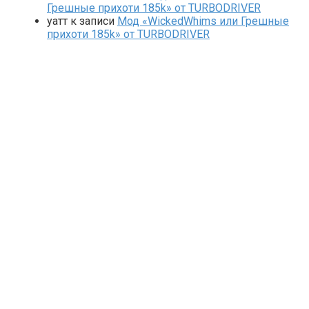
Грешные прихоти 185k» от TURBODRIVER
yaтт
к записи
Мод «WickedWhims или Грешные
прихоти 185k» от TURBODRIVER