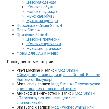
Детская одежда
Женская обувь
Женская одежда
Мужская обувь
Мужская одежда
Персонажи Симы Sims 4
Позы Sims 4
Прически Sims 4
Детские прически
Женские прически
Мужские прически
Фоны для CAS и Меню
Последние комментарии:
Vinyl Machine
к записи
Мод Sims 4
«Симдроиды или вариация на Detroit: Become
Human» от llazyneiph
SimsLand
к записи
Мод Sims 4 «Перезагрузка
пришельцев» от onemorekayaker
Анканофистингмастер
к записи
Мод Sims 4
«Перезагрузка пришельцев» от
onemorekayaker
SimsLand
к записи
Мод «WickedWhims или