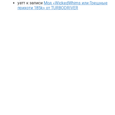
yaтт
к записи
Мод «WickedWhims или Грешные
прихоти 185k» от TURBODRIVER