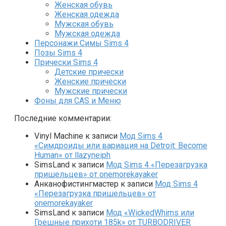
Женская обувь
Женская одежда
Мужская обувь
Мужская одежда
Персонажи Симы Sims 4
Позы Sims 4
Прически Sims 4
Детские прически
Женские прически
Мужские прически
Фоны для CAS и Меню
Последние комментарии:
Vinyl Machine
к записи
Мод Sims 4
«Симдроиды или вариация на Detroit: Become
Human» от llazyneiph
SimsLand
к записи
Мод Sims 4 «Перезагрузка
пришельцев» от onemorekayaker
Анканофистингмастер
к записи
Мод Sims 4
«Перезагрузка пришельцев» от
onemorekayaker
SimsLand
к записи
Мод «WickedWhims или
Грешные прихоти 185k» от TURBODRIVER