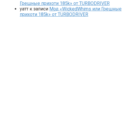
Грешные прихоти 185k» от TURBODRIVER
yaтт
к записи
Мод «WickedWhims или Грешные
прихоти 185k» от TURBODRIVER