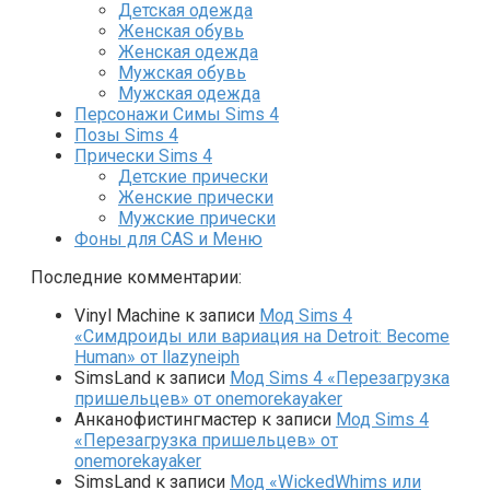
Детская одежда
Женская обувь
Женская одежда
Мужская обувь
Мужская одежда
Персонажи Симы Sims 4
Позы Sims 4
Прически Sims 4
Детские прически
Женские прически
Мужские прически
Фоны для CAS и Меню
Последние комментарии:
Vinyl Machine
к записи
Мод Sims 4
«Симдроиды или вариация на Detroit: Become
Human» от llazyneiph
SimsLand
к записи
Мод Sims 4 «Перезагрузка
пришельцев» от onemorekayaker
Анканофистингмастер
к записи
Мод Sims 4
«Перезагрузка пришельцев» от
onemorekayaker
SimsLand
к записи
Мод «WickedWhims или