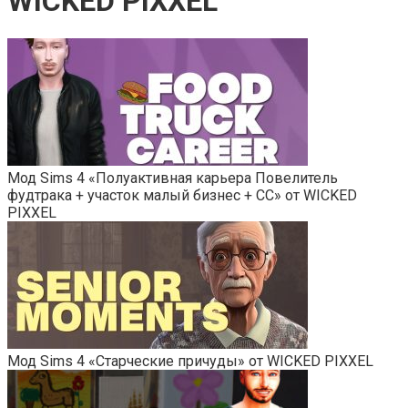
WICKED PIXXEL
Мод Sims 4 «Полуактивная карьера Повелитель
фудтрака + участок малый бизнес + СС» от WICKED
PIXXEL
Мод Sims 4 «Старческие причуды» от WICKED PIXXEL