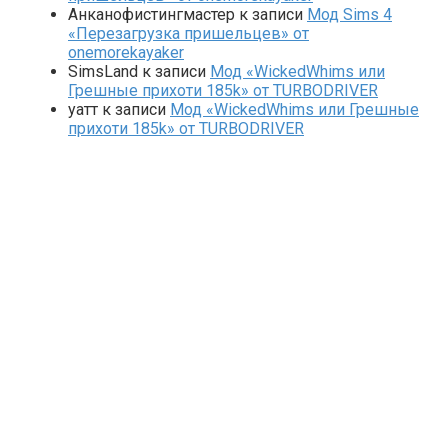
Анканофистингмастер
к записи
Мод Sims 4
«Перезагрузка пришельцев» от
onemorekayaker
SimsLand
к записи
Мод «WickedWhims или
Грешные прихоти 185k» от TURBODRIVER
yaтт
к записи
Мод «WickedWhims или Грешные
прихоти 185k» от TURBODRIVER