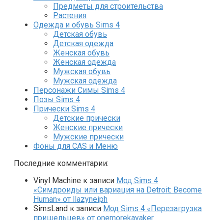
Предметы для строительства
Растения
Одежда и обувь Sims 4
Детская обувь
Детская одежда
Женская обувь
Женская одежда
Мужская обувь
Мужская одежда
Персонажи Симы Sims 4
Позы Sims 4
Прически Sims 4
Детские прически
Женские прически
Мужские прически
Фоны для CAS и Меню
Последние комментарии:
Vinyl Machine
к записи
Мод Sims 4
«Симдроиды или вариация на Detroit: Become
Human» от llazyneiph
SimsLand
к записи
Мод Sims 4 «Перезагрузка
пришельцев» от onemorekayaker