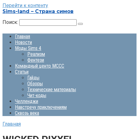
Перейти к контенту
Sims-land – Страна симов
Поиск:
Главная
Новости
Моды Sims 4
Реализм
Фентези
Командный центр MCCC
Статьи
Гайды
Обзоры
Технические материалы
Чит-коды
Челленджи
Навстречу приключениям
Сквозь века
Главная