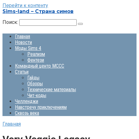
Перейти к контенту
Sims-land – Страна симов
Поиск:
Главная
Новости
Моды Sims 4
Реализм
Фентези
Командный центр MCCC
Статьи
Гайды
Обзоры
Технические материалы
Чит-коды
Челленджи
Навстречу приключениям
Сквозь века
Главная