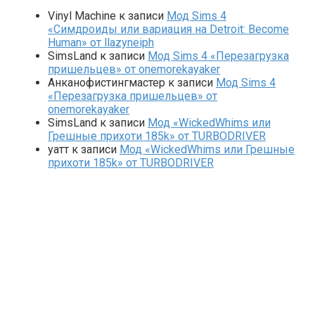
Vinyl Machine
к записи
Мод Sims 4
«Симдроиды или вариация на Detroit: Become
Human» от llazyneiph
SimsLand
к записи
Мод Sims 4 «Перезагрузка
пришельцев» от onemorekayaker
Анканофистингмастер
к записи
Мод Sims 4
«Перезагрузка пришельцев» от
onemorekayaker
SimsLand
к записи
Мод «WickedWhims или
Грешные прихоти 185k» от TURBODRIVER
yaтт
к записи
Мод «WickedWhims или Грешные
прихоти 185k» от TURBODRIVER