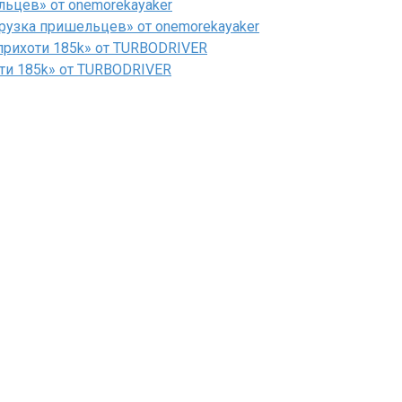
льцев» от onemorekayaker
рузка пришельцев» от onemorekayaker
рихоти 185k» от TURBODRIVER
ти 185k» от TURBODRIVER