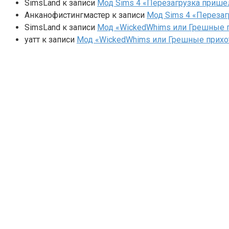
SimsLand
к записи
Мод Sims 4 «Перезагрузка прише
Анканофистингмастер
к записи
Мод Sims 4 «Перезаг
SimsLand
к записи
Мод «WickedWhims или Грешные п
yaтт
к записи
Мод «WickedWhims или Грешные прихо