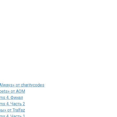
lways» от charitycodes
pets» от AOM
ms 4. Финал
ms 4. Часть 2
» от Tralfaz
ms 4. Часть 1