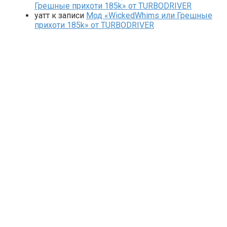
Грешные прихоти 185k» от TURBODRIVER
yaтт
к записи
Мод «WickedWhims или Грешные
прихоти 185k» от TURBODRIVER