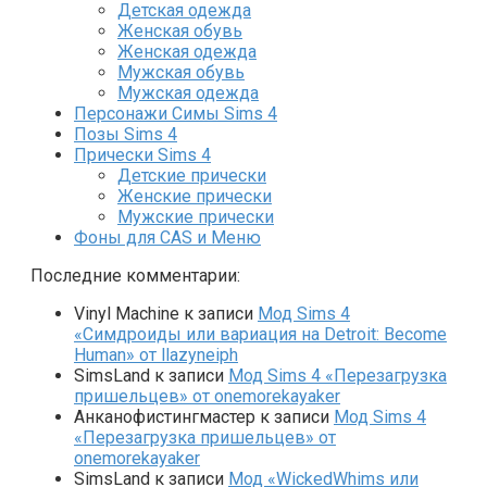
Детская одежда
Женская обувь
Женская одежда
Мужская обувь
Мужская одежда
Персонажи Симы Sims 4
Позы Sims 4
Прически Sims 4
Детские прически
Женские прически
Мужские прически
Фоны для CAS и Меню
Последние комментарии:
Vinyl Machine
к записи
Мод Sims 4
«Симдроиды или вариация на Detroit: Become
Human» от llazyneiph
SimsLand
к записи
Мод Sims 4 «Перезагрузка
пришельцев» от onemorekayaker
Анканофистингмастер
к записи
Мод Sims 4
«Перезагрузка пришельцев» от
onemorekayaker
SimsLand
к записи
Мод «WickedWhims или