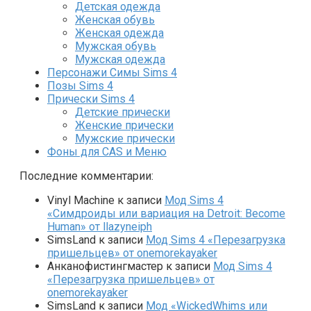
Детская одежда
Женская обувь
Женская одежда
Мужская обувь
Мужская одежда
Персонажи Симы Sims 4
Позы Sims 4
Прически Sims 4
Детские прически
Женские прически
Мужские прически
Фоны для CAS и Меню
Последние комментарии:
Vinyl Machine
к записи
Мод Sims 4
«Симдроиды или вариация на Detroit: Become
Human» от llazyneiph
SimsLand
к записи
Мод Sims 4 «Перезагрузка
пришельцев» от onemorekayaker
Анканофистингмастер
к записи
Мод Sims 4
«Перезагрузка пришельцев» от
onemorekayaker
SimsLand
к записи
Мод «WickedWhims или