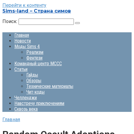
Перейти к контенту
Sims-land – Страна симов
Поиск:
Главная
Новости
Моды Sims 4
Реализм
Фентези
Командный центр MCCC
Статьи
Гайды
Обзоры
Технические материалы
Чит-коды
Челленджи
Навстречу приключениям
Сквозь века
Главная