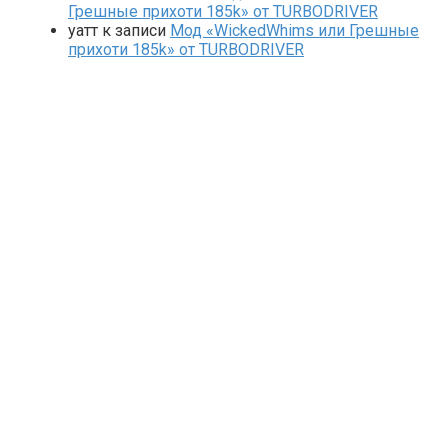
Грешные прихоти 185k» от TURBODRIVER
yaтт
к записи
Мод «WickedWhims или Грешные
прихоти 185k» от TURBODRIVER