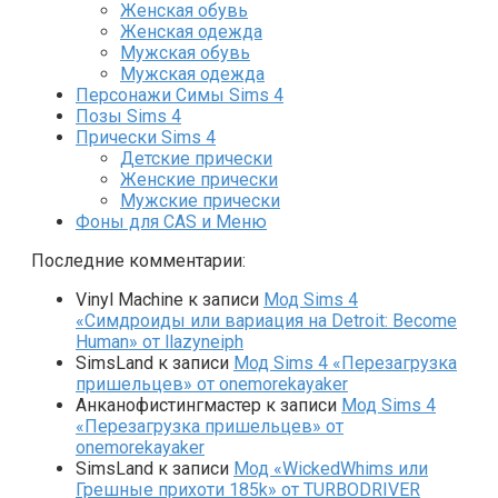
Женская обувь
Женская одежда
Мужская обувь
Мужская одежда
Персонажи Симы Sims 4
Позы Sims 4
Прически Sims 4
Детские прически
Женские прически
Мужские прически
Фоны для CAS и Меню
Последние комментарии:
Vinyl Machine
к записи
Мод Sims 4
«Симдроиды или вариация на Detroit: Become
Human» от llazyneiph
SimsLand
к записи
Мод Sims 4 «Перезагрузка
пришельцев» от onemorekayaker
Анканофистингмастер
к записи
Мод Sims 4
«Перезагрузка пришельцев» от
onemorekayaker
SimsLand
к записи
Мод «WickedWhims или
Грешные прихоти 185k» от TURBODRIVER