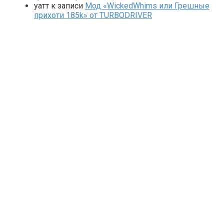
yaтт
к записи
Мод «WickedWhims или Грешные
прихоти 185k» от TURBODRIVER