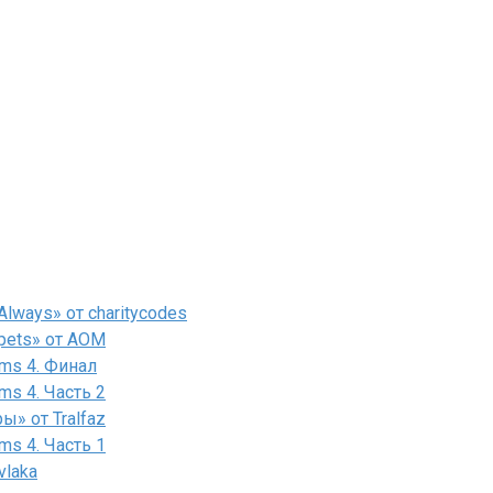
lways» от charitycodes
pets» от AOM
ms 4. Финал
ms 4. Часть 2
» от Tralfaz
ms 4. Часть 1
vlaka