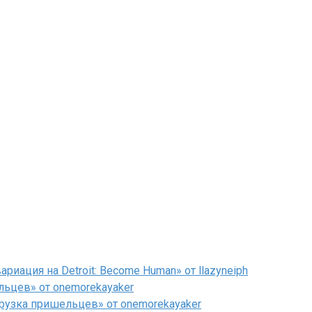
иация на Detroit: Become Human» от llazyneiph
льцев» от onemorekayaker
рузка пришельцев» от onemorekayaker