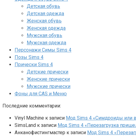
Детская обувь
Детская одежда
Женская обувь
Женская одежда
Мужская обувь
Мужская одежда
Персонажи Симы Sims 4
Позы Sims 4
Прически Sims 4
Детские прически
Женские прически
Мужские прически
Фоны для CAS и Меню
Последние комментарии:
Vinyl Machine
к записи
Мод Sims 4 «Симдроиды или вар
SimsLand
к записи
Мод Sims 4 «Перезагрузка прише
Анканофистингмастер
к записи
Мод Sims 4 «Перезаг