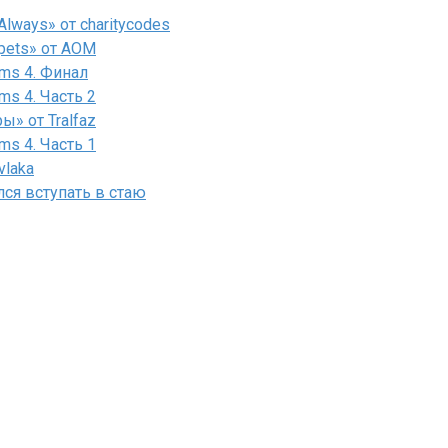
lways» от charitycodes
pets» от AOM
ms 4. Финал
ms 4. Часть 2
» от Tralfaz
ms 4. Часть 1
vlaka
лся вступать в стаю