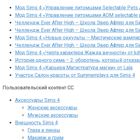
Мод Sims 4 «Управление питомцами Selectable Pets A
Мод Sims 4 «Управление питомцами AOM selectable 
Челлендж Ever After High – Школа Эвер Афтер для Si
Челлендж Ever After High – Школа Эвер Афтер для Si
Мод Sims 4 «Новые оккульты – Мистические вампиры
Челлендж Ever After High – Школа Эвер Афтер для Si
Мод Sims 4 «Черта характера Жажда вечности» от kd
История одного сима – 2: оборотень, который отказа
Мод Sims 4 «Карьера Магистратура магии» от Lala
Участок Салон красоты от Summerrplays для Sims 4
Пользовательский контент СС
Аксессуары Sims 4
Женские аксессуары
Мужские аксессуары
Внешность Sims 4
Глаза и линзы
Макияж и грим