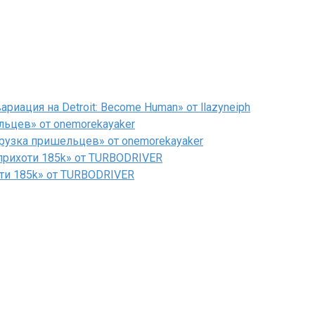
иация на Detroit: Become Human» от llazyneiph
льцев» от onemorekayaker
рузка пришельцев» от onemorekayaker
рихоти 185k» от TURBODRIVER
ти 185k» от TURBODRIVER