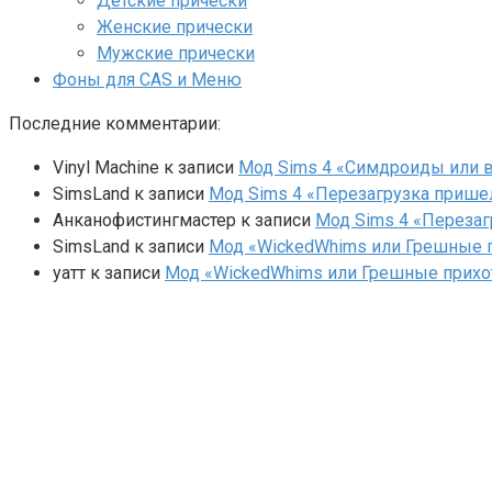
Детские прически
Женские прически
Мужские прически
Фоны для CAS и Меню
Последние комментарии:
Vinyl Machine
к записи
Мод Sims 4 «Симдроиды или вар
SimsLand
к записи
Мод Sims 4 «Перезагрузка прише
Анканофистингмастер
к записи
Мод Sims 4 «Перезаг
SimsLand
к записи
Мод «WickedWhims или Грешные п
yaтт
к записи
Мод «WickedWhims или Грешные прихо