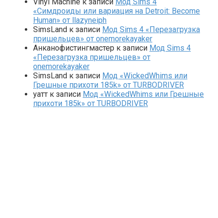
Vinyl Machine
к записи
Мод Sims 4
«Симдроиды или вариация на Detroit: Become
Human» от llazyneiph
SimsLand
к записи
Мод Sims 4 «Перезагрузка
пришельцев» от onemorekayaker
Анканофистингмастер
к записи
Мод Sims 4
«Перезагрузка пришельцев» от
onemorekayaker
SimsLand
к записи
Мод «WickedWhims или
Грешные прихоти 185k» от TURBODRIVER
yaтт
к записи
Мод «WickedWhims или Грешные
прихоти 185k» от TURBODRIVER