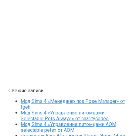
Свежие записи
Мод Sims 4 «Менеджер поз Pose Manager» от
fgeh
Мод Sims 4 «Управление питомцами
Selectable Pets Always» от charitycodes
Мод Sims 4 «Управление питомцами AOM
selectable pets» от AOM
Челлендж Ever After High – Школа Эвер Афтер