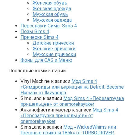
Женская обувь
Женская одежда
Мужская обувь
Мужская одежда
Персонажи Симы Sims 4
Позы Sims 4
Прически Sims 4
Детские прически
Женские прически
Мужские прически
Фоны для CAS и Меню
Последние комментарии:
Vinyl Machine
к записи
Мод Sims 4
«Симдроиды или вариация на Detroit: Become
Human» от llazyneiph
SimsLand
к записи
Мод Sims 4 «Перезагрузка
пришельцев» от onemorekayaker
Анканофистингмастер
к записи
Мод Sims 4
«Перезагрузка пришельцев» от
onemorekayaker
SimsLand
к записи
Мод «WickedWhims или
Грешные прихоти 185k» от TURBODRIVER