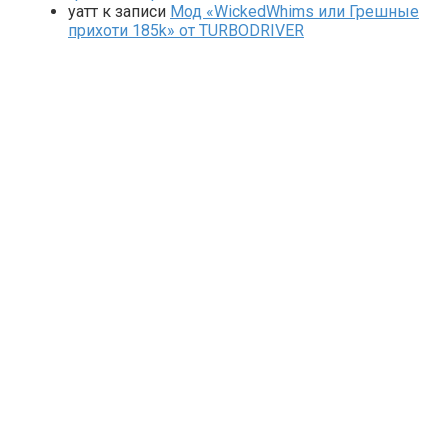
yaтт
к записи
Мод «WickedWhims или Грешные
прихоти 185k» от TURBODRIVER