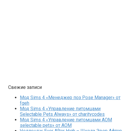
Свежие записи
Мод Sims 4 «Менеджер поз Pose Manager» от
fgeh
Мод Sims 4 «Управление питомцами
Selectable Pets Always» от charitycodes
Мод Sims 4 «Управление питомцами AOM
selectable pets» от AOM
Челлендж Ever After High – Школа Эвер Афтер