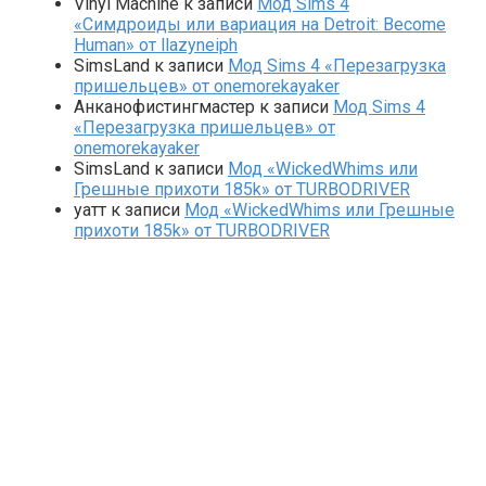
Vinyl Machine
к записи
Мод Sims 4
«Симдроиды или вариация на Detroit: Become
Human» от llazyneiph
SimsLand
к записи
Мод Sims 4 «Перезагрузка
пришельцев» от onemorekayaker
Анканофистингмастер
к записи
Мод Sims 4
«Перезагрузка пришельцев» от
onemorekayaker
SimsLand
к записи
Мод «WickedWhims или
Грешные прихоти 185k» от TURBODRIVER
yaтт
к записи
Мод «WickedWhims или Грешные
прихоти 185k» от TURBODRIVER