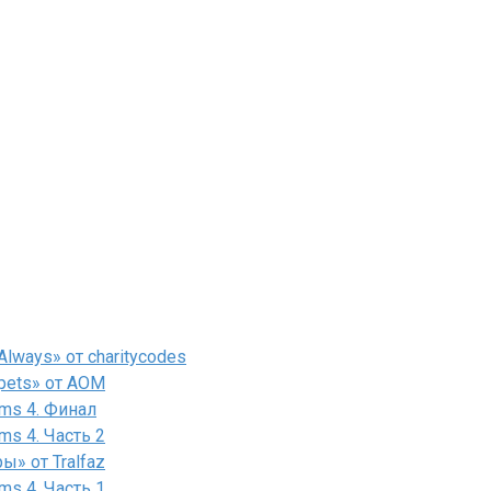
lways» от charitycodes
pets» от AOM
ms 4. Финал
ms 4. Часть 2
» от Tralfaz
ms 4. Часть 1