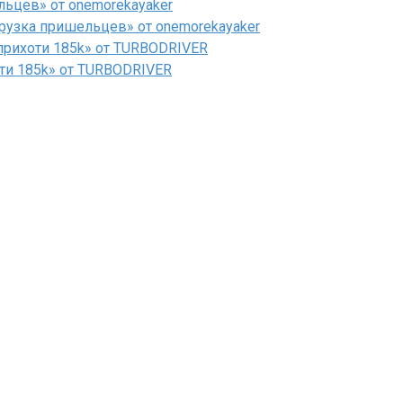
льцев» от onemorekayaker
рузка пришельцев» от onemorekayaker
рихоти 185k» от TURBODRIVER
ти 185k» от TURBODRIVER