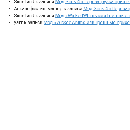
SimsLand
к записи
Мод Sims 4 «Перезагрузка прише
Анканофистингмастер
к записи
Мод Sims 4 «Перезаг
SimsLand
к записи
Мод «WickedWhims или Грешные п
yaтт
к записи
Мод «WickedWhims или Грешные прихо