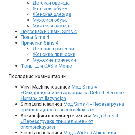
Детская одежда
Женская обувь
Женская одежда
Мужская обувь
Мужская одежда
Персонажи Симы Sims 4
Позы Sims 4
Прически Sims 4
Детские прически
Женские прически
Мужские прически
Фоны для CAS и Меню
Последние комментарии:
Vinyl Machine
к записи
Мод Sims 4
«Симдроиды или вариация на Detroit: Become
Human» от llazyneiph
SimsLand
к записи
Мод Sims 4 «Перезагрузка
пришельцев» от onemorekayaker
Анканофистингмастер
к записи
Мод Sims 4
«Перезагрузка пришельцев» от
onemorekayaker
SimsLand
к записи
Мод «WickedWhims или