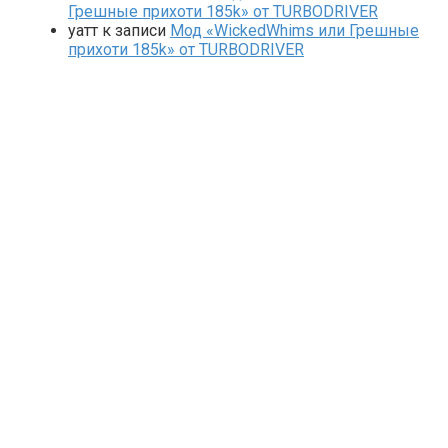
Грешные прихоти 185k» от TURBODRIVER
yaтт
к записи
Мод «WickedWhims или Грешные
прихоти 185k» от TURBODRIVER