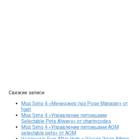
Свежие записи
Мод Sims 4 «Менеджер поз Pose Manager» от
fgeh
Мод Sims 4 «Управление питомцами
Selectable Pets Always» от charitycodes
Мод Sims 4 «Управление питомцами AOM
selectable pets» от AOM
Челлендж Ever After High – Школа Эвер Афтер