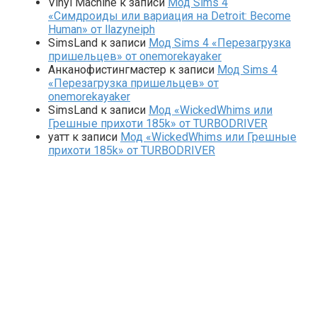
Vinyl Machine
к записи
Мод Sims 4
«Симдроиды или вариация на Detroit: Become
Human» от llazyneiph
SimsLand
к записи
Мод Sims 4 «Перезагрузка
пришельцев» от onemorekayaker
Анканофистингмастер
к записи
Мод Sims 4
«Перезагрузка пришельцев» от
onemorekayaker
SimsLand
к записи
Мод «WickedWhims или
Грешные прихоти 185k» от TURBODRIVER
yaтт
к записи
Мод «WickedWhims или Грешные
прихоти 185k» от TURBODRIVER