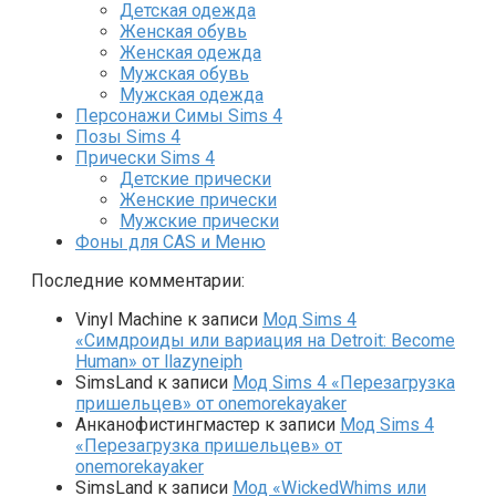
Детская одежда
Женская обувь
Женская одежда
Мужская обувь
Мужская одежда
Персонажи Симы Sims 4
Позы Sims 4
Прически Sims 4
Детские прически
Женские прически
Мужские прически
Фоны для CAS и Меню
Последние комментарии:
Vinyl Machine
к записи
Мод Sims 4
«Симдроиды или вариация на Detroit: Become
Human» от llazyneiph
SimsLand
к записи
Мод Sims 4 «Перезагрузка
пришельцев» от onemorekayaker
Анканофистингмастер
к записи
Мод Sims 4
«Перезагрузка пришельцев» от
onemorekayaker
SimsLand
к записи
Мод «WickedWhims или