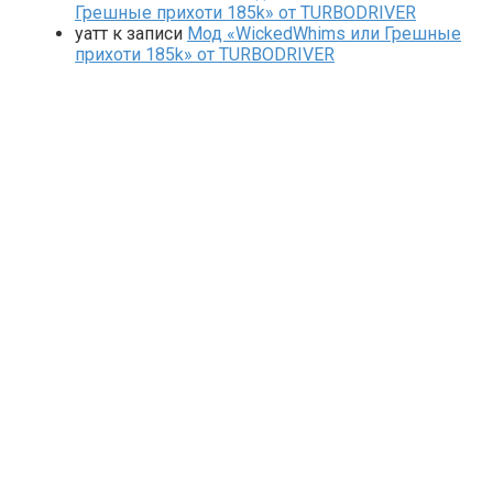
Грешные прихоти 185k» от TURBODRIVER
yaтт
к записи
Мод «WickedWhims или Грешные
прихоти 185k» от TURBODRIVER