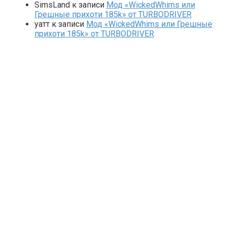
SimsLand
к записи
Мод «WickedWhims или
Грешные прихоти 185k» от TURBODRIVER
yaтт
к записи
Мод «WickedWhims или Грешные
прихоти 185k» от TURBODRIVER