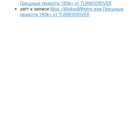
Грешные прихоти 185k» от TURBODRIVER
yaтт
к записи
Мод «WickedWhims или Грешные
прихоти 185k» от TURBODRIVER