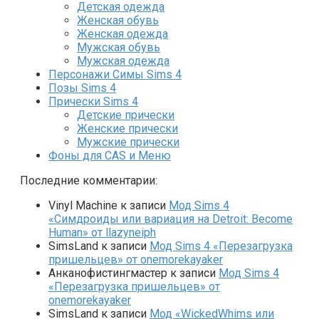
Детская одежда
Женская обувь
Женская одежда
Мужская обувь
Мужская одежда
Персонажи Симы Sims 4
Позы Sims 4
Прически Sims 4
Детские прически
Женские прически
Мужские прически
Фоны для CAS и Меню
Последние комментарии:
Vinyl Machine
к записи
Мод Sims 4
«Симдроиды или вариация на Detroit: Become
Human» от llazyneiph
SimsLand
к записи
Мод Sims 4 «Перезагрузка
пришельцев» от onemorekayaker
Анканофистингмастер
к записи
Мод Sims 4
«Перезагрузка пришельцев» от
onemorekayaker
SimsLand
к записи
Мод «WickedWhims или