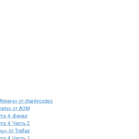
lways» от charitycodes
pets» от AOM
ms 4. Финал
ms 4. Часть 2
» от Tralfaz
ms 4. Часть 1