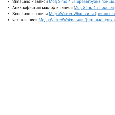
SimsLand
к записи
Мод Sims 4 «Перезагрузка прише
Анканофистингмастер
к записи
Мод Sims 4 «Перезаг
SimsLand
к записи
Мод «WickedWhims или Грешные п
yaтт
к записи
Мод «WickedWhims или Грешные прихо