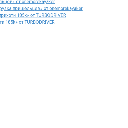
льцев» от onemorekayaker
рузка пришельцев» от onemorekayaker
рихоти 185k» от TURBODRIVER
ти 185k» от TURBODRIVER