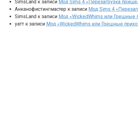
SimsLand
к записи
Мод Sims 4 «Перезагрузка прише
Анканофистингмастер
к записи
Мод Sims 4 «Перезаг
SimsLand
к записи
Мод «WickedWhims или Грешные п
yaтт
к записи
Мод «WickedWhims или Грешные прихо