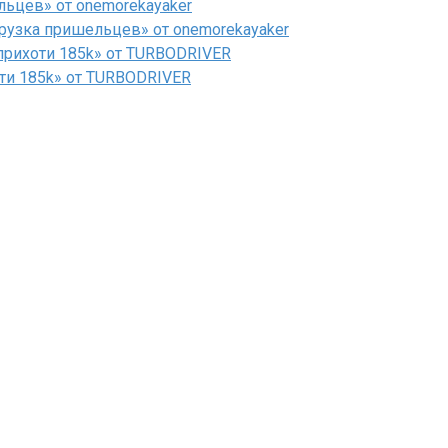
льцев» от onemorekayaker
рузка пришельцев» от onemorekayaker
рихоти 185k» от TURBODRIVER
ти 185k» от TURBODRIVER