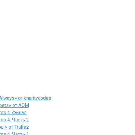
lways» от charitycodes
pets» от AOM
ms 4. Финал
ms 4. Часть 2
» от Tralfaz
ms 4. Часть 1