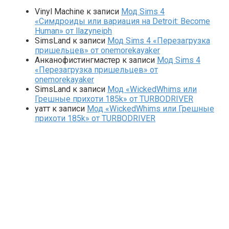
Vinyl Machine
к записи
Мод Sims 4
«Симдроиды или вариация на Detroit: Become
Human» от llazyneiph
SimsLand
к записи
Мод Sims 4 «Перезагрузка
пришельцев» от onemorekayaker
Анканофистингмастер
к записи
Мод Sims 4
«Перезагрузка пришельцев» от
onemorekayaker
SimsLand
к записи
Мод «WickedWhims или
Грешные прихоти 185k» от TURBODRIVER
yaтт
к записи
Мод «WickedWhims или Грешные
прихоти 185k» от TURBODRIVER