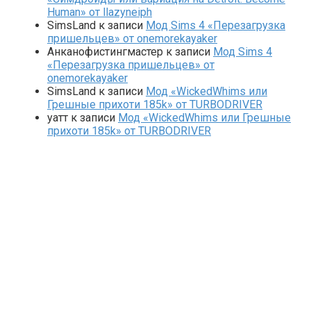
Human» от llazyneiph
SimsLand
к записи
Мод Sims 4 «Перезагрузка
пришельцев» от onemorekayaker
Анканофистингмастер
к записи
Мод Sims 4
«Перезагрузка пришельцев» от
onemorekayaker
SimsLand
к записи
Мод «WickedWhims или
Грешные прихоти 185k» от TURBODRIVER
yaтт
к записи
Мод «WickedWhims или Грешные
прихоти 185k» от TURBODRIVER