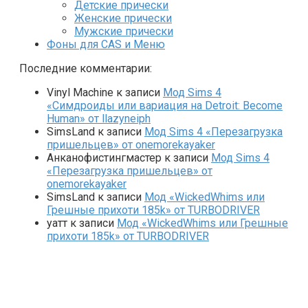
Детские прически
Женские прически
Мужские прически
Фоны для CAS и Меню
Последние комментарии:
Vinyl Machine
к записи
Мод Sims 4
«Симдроиды или вариация на Detroit: Become
Human» от llazyneiph
SimsLand
к записи
Мод Sims 4 «Перезагрузка
пришельцев» от onemorekayaker
Анканофистингмастер
к записи
Мод Sims 4
«Перезагрузка пришельцев» от
onemorekayaker
SimsLand
к записи
Мод «WickedWhims или
Грешные прихоти 185k» от TURBODRIVER
yaтт
к записи
Мод «WickedWhims или Грешные
прихоти 185k» от TURBODRIVER