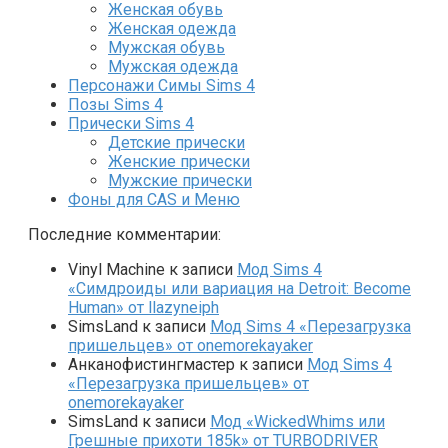
Женская обувь
Женская одежда
Мужская обувь
Мужская одежда
Персонажи Симы Sims 4
Позы Sims 4
Прически Sims 4
Детские прически
Женские прически
Мужские прически
Фоны для CAS и Меню
Последние комментарии:
Vinyl Machine
к записи
Мод Sims 4
«Симдроиды или вариация на Detroit: Become
Human» от llazyneiph
SimsLand
к записи
Мод Sims 4 «Перезагрузка
пришельцев» от onemorekayaker
Анканофистингмастер
к записи
Мод Sims 4
«Перезагрузка пришельцев» от
onemorekayaker
SimsLand
к записи
Мод «WickedWhims или
Грешные прихоти 185k» от TURBODRIVER