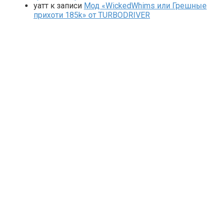
yaтт
к записи
Мод «WickedWhims или Грешные
прихоти 185k» от TURBODRIVER