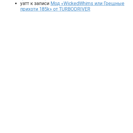
yaтт
к записи
Мод «WickedWhims или Грешные
прихоти 185k» от TURBODRIVER