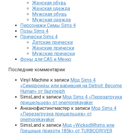
Женская обувь
Женская одежда
Мужская обувь
Мужская одежда
Персонажи Симы Sims 4
Позы Sims 4
Прически Sims 4
Детские прически
Женские прически
Мужские прически
Фоны для CAS и Меню
Последние комментарии:
Vinyl Machine
к записи
Мод Sims 4
«Симдроиды или вариация на Detroit: Become
Human» от llazyneiph
SimsLand
к записи
Мод Sims 4 «Перезагрузка
пришельцев» от onemorekayaker
Анканофистингмастер
к записи
Мод Sims 4
«Перезагрузка пришельцев» от
onemorekayaker
SimsLand
к записи
Мод «WickedWhims или
Грешные прихоти 185k» от TURBODRIVER