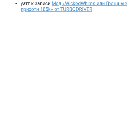
yaтт
к записи
Мод «WickedWhims или Грешные
прихоти 185k» от TURBODRIVER