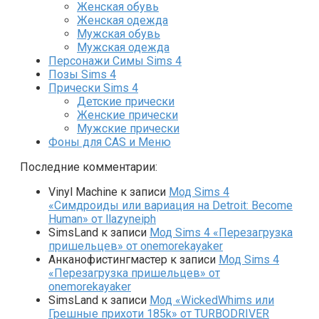
Женская обувь
Женская одежда
Мужская обувь
Мужская одежда
Персонажи Симы Sims 4
Позы Sims 4
Прически Sims 4
Детские прически
Женские прически
Мужские прически
Фоны для CAS и Меню
Последние комментарии:
Vinyl Machine
к записи
Мод Sims 4
«Симдроиды или вариация на Detroit: Become
Human» от llazyneiph
SimsLand
к записи
Мод Sims 4 «Перезагрузка
пришельцев» от onemorekayaker
Анканофистингмастер
к записи
Мод Sims 4
«Перезагрузка пришельцев» от
onemorekayaker
SimsLand
к записи
Мод «WickedWhims или
Грешные прихоти 185k» от TURBODRIVER