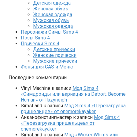
Детская одежда
Женская обувь
Женская одежда
Мужская обувь
Мужская одежда
Персонажи Симы Sims 4
Позы Sims 4
Прически Sims 4
Детские прически
Женские прически
Мужские прически
Фоны для CAS и Меню
Последние комментарии:
Vinyl Machine
к записи
Мод Sims 4
«Симдроиды или вариация на Detroit: Become
Human» от llazyneiph
SimsLand
к записи
Мод Sims 4 «Перезагрузка
пришельцев» от onemorekayaker
Анканофистингмастер
к записи
Мод Sims 4
«Перезагрузка пришельцев» от
onemorekayaker
SimsLand
к записи
Мод «WickedWhims или