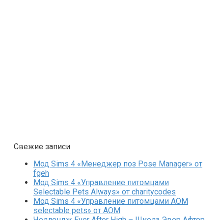
Свежие записи
Мод Sims 4 «Менеджер поз Pose Manager» от
fgeh
Мод Sims 4 «Управление питомцами
Selectable Pets Always» от charitycodes
Мод Sims 4 «Управление питомцами AOM
selectable pets» от AOM
Челлендж Ever After High – Школа Эвер Афтер