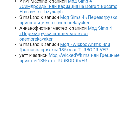
Vinyl Machine
к записи
Мод Sims 4
«Симдроиды или вариация на Detroit: Become
Human» от llazyneiph
SimsLand
к записи
Мод Sims 4 «Перезагрузка
пришельцев» от onemorekayaker
Анканофистингмастер
к записи
Мод Sims 4
«Перезагрузка пришельцев» от
onemorekayaker
SimsLand
к записи
Мод «WickedWhims или
Грешные прихоти 185k» от TURBODRIVER
yaтт
к записи
Мод «WickedWhims или Грешные
прихоти 185k» от TURBODRIVER