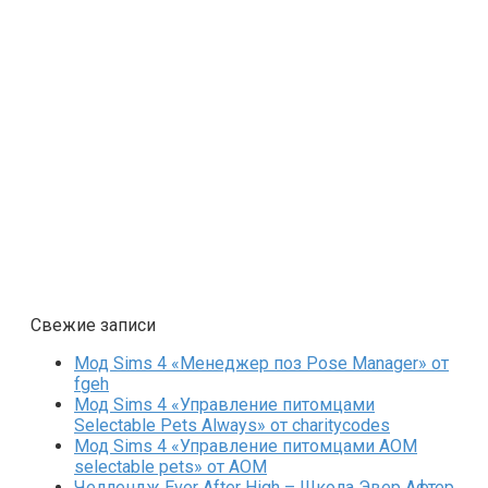
Свежие записи
Мод Sims 4 «Менеджер поз Pose Manager» от
fgeh
Мод Sims 4 «Управление питомцами
Selectable Pets Always» от charitycodes
Мод Sims 4 «Управление питомцами AOM
selectable pets» от AOM
Челлендж Ever After High – Школа Эвер Афтер