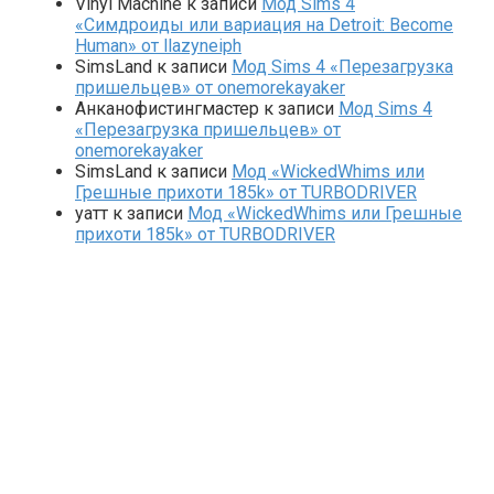
Vinyl Machine
к записи
Мод Sims 4
«Симдроиды или вариация на Detroit: Become
Human» от llazyneiph
SimsLand
к записи
Мод Sims 4 «Перезагрузка
пришельцев» от onemorekayaker
Анканофистингмастер
к записи
Мод Sims 4
«Перезагрузка пришельцев» от
onemorekayaker
SimsLand
к записи
Мод «WickedWhims или
Грешные прихоти 185k» от TURBODRIVER
yaтт
к записи
Мод «WickedWhims или Грешные
прихоти 185k» от TURBODRIVER