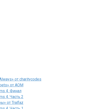
lways» от charitycodes
pets» от AOM
ms 4. Финал
ms 4. Часть 2
» от Tralfaz
ms 4. Часть 1