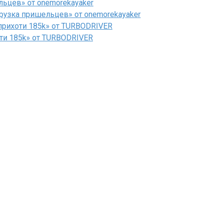
льцев» от onemorekayaker
рузка пришельцев» от onemorekayaker
рихоти 185k» от TURBODRIVER
ти 185k» от TURBODRIVER