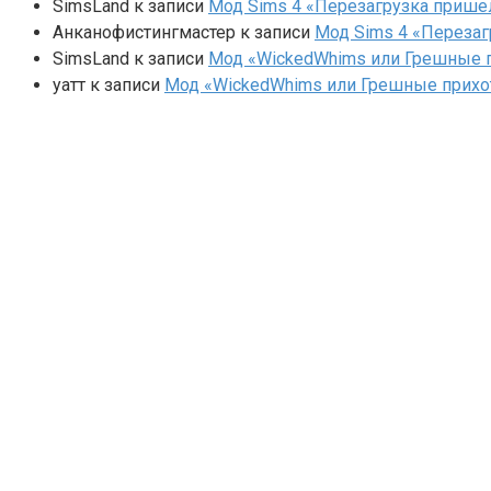
SimsLand
к записи
Мод Sims 4 «Перезагрузка прише
Анканофистингмастер
к записи
Мод Sims 4 «Перезаг
SimsLand
к записи
Мод «WickedWhims или Грешные п
yaтт
к записи
Мод «WickedWhims или Грешные прихо