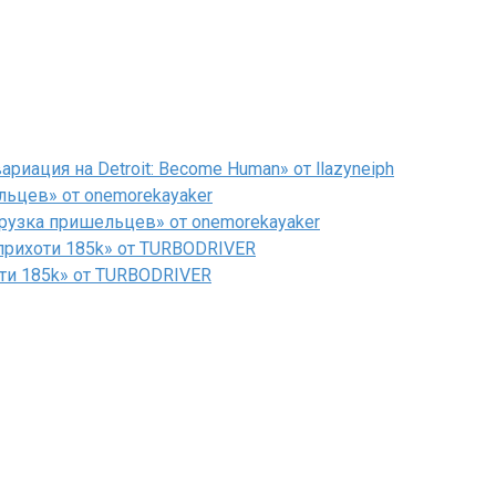
иация на Detroit: Become Human» от llazyneiph
льцев» от onemorekayaker
рузка пришельцев» от onemorekayaker
рихоти 185k» от TURBODRIVER
ти 185k» от TURBODRIVER