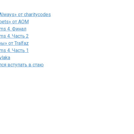
lways» от charitycodes
pets» от AOM
ms 4. Финал
ms 4. Часть 2
» от Tralfaz
ms 4. Часть 1
vlaka
лся вступать в стаю