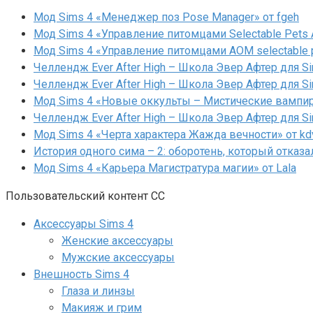
Мод Sims 4 «Менеджер поз Pose Manager» от fgeh
Мод Sims 4 «Управление питомцами Selectable Pets A
Мод Sims 4 «Управление питомцами AOM selectable 
Челлендж Ever After High – Школа Эвер Афтер для Si
Челлендж Ever After High – Школа Эвер Афтер для Si
Мод Sims 4 «Новые оккульты – Мистические вампиры
Челлендж Ever After High – Школа Эвер Афтер для Si
Мод Sims 4 «Черта характера Жажда вечности» от kd
История одного сима – 2: оборотень, который отказа
Мод Sims 4 «Карьера Магистратура магии» от Lala
Пользовательский контент СС
Аксессуары Sims 4
Женские аксессуары
Мужские аксессуары
Внешность Sims 4
Глаза и линзы
Макияж и грим