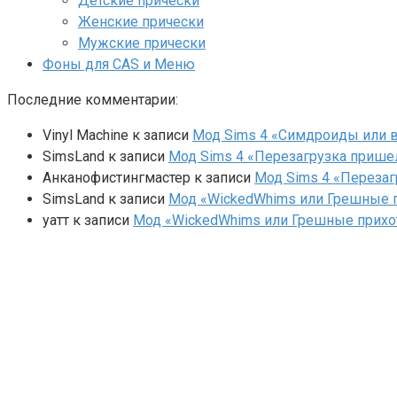
Детские прически
Женские прически
Мужские прически
Фоны для CAS и Меню
Последние комментарии:
Vinyl Machine
к записи
Мод Sims 4 «Симдроиды или вар
SimsLand
к записи
Мод Sims 4 «Перезагрузка прише
Анканофистингмастер
к записи
Мод Sims 4 «Перезаг
SimsLand
к записи
Мод «WickedWhims или Грешные п
yaтт
к записи
Мод «WickedWhims или Грешные прихо