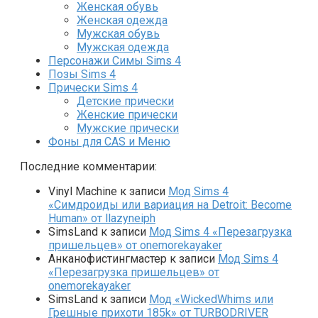
Женская обувь
Женская одежда
Мужская обувь
Мужская одежда
Персонажи Симы Sims 4
Позы Sims 4
Прически Sims 4
Детские прически
Женские прически
Мужские прически
Фоны для CAS и Меню
Последние комментарии:
Vinyl Machine
к записи
Мод Sims 4
«Симдроиды или вариация на Detroit: Become
Human» от llazyneiph
SimsLand
к записи
Мод Sims 4 «Перезагрузка
пришельцев» от onemorekayaker
Анканофистингмастер
к записи
Мод Sims 4
«Перезагрузка пришельцев» от
onemorekayaker
SimsLand
к записи
Мод «WickedWhims или
Грешные прихоти 185k» от TURBODRIVER