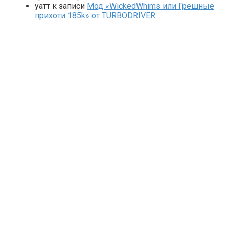
yaтт
к записи
Мод «WickedWhims или Грешные
прихоти 185k» от TURBODRIVER