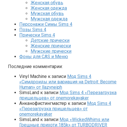
Женская обувь
Женская одежда
Мужская обувь
Мужская одежда
Персонажи Симы Sims 4
Позы Sims 4
Прически Sims 4
Детские прически
Женские прически
Мужские прически
Фоны для CAS и Меню
Последние комментарии:
Vinyl Machine
к записи
Мод Sims 4
«Симдроиды или вариация на Detroit: Become
Human» от llazyneiph
SimsLand
к записи
Мод Sims 4 «Перезагрузка
пришельцев» от onemorekayaker
Анканофистингмастер
к записи
Мод Sims 4
«Перезагрузка пришельцев» от
onemorekayaker
SimsLand
к записи
Мод «WickedWhims или
Грешные прихоти 185k» от TURBODRIVER