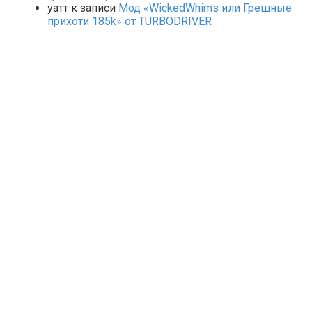
yaтт
к записи
Мод «WickedWhims или Грешные
прихоти 185k» от TURBODRIVER